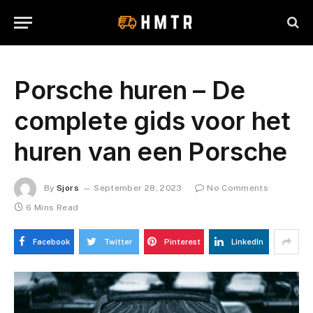
Porsche huren – De
complete gids voor het
huren van een Porsche
By
Sjors
September 28, 2023
No Comments
6 Mins Read
Facebook
Twitter
Pinterest
LinkedIn