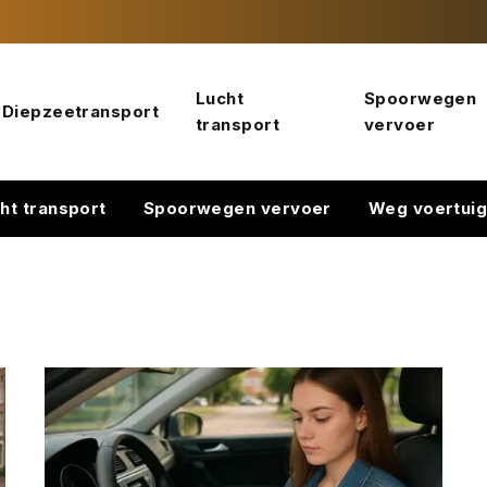
Lucht
Spoorwegen
Diepzeetransport
transport
vervoer
ht transport
Spoorwegen vervoer
Weg voertui