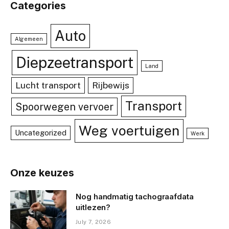
Categories
Auto
Algemeen
Diepzeetransport
Land
Lucht transport
Rijbewijs
Transport
Spoorwegen vervoer
Weg voertuigen
Uncategorized
Werk
Onze keuzes
Nog handmatig tachograafdata
uitlezen?
July 7, 2026