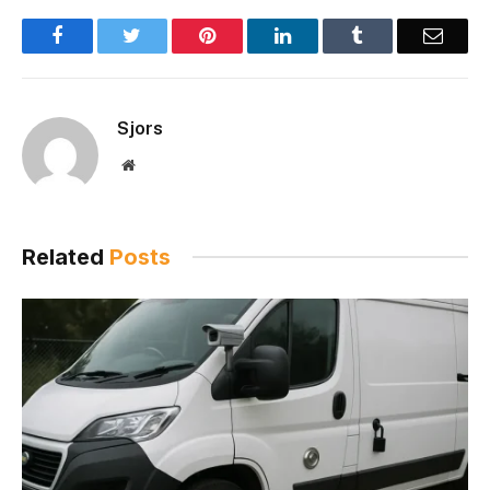
Facebook
Twitter
Pinterest
LinkedIn
Tumblr
Email
Sjors
Website
Related
Posts