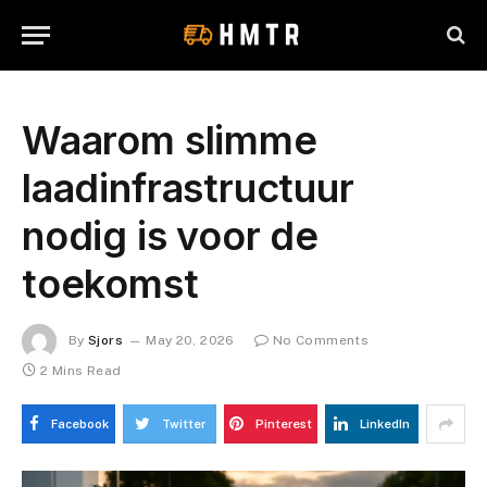
Waarom slimme
laadinfrastructuur
nodig is voor de
toekomst
By
Sjors
May 20, 2026
No Comments
2 Mins Read
Facebook
Twitter
Pinterest
LinkedIn