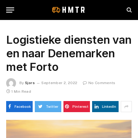
Logistieke diensten van
en naar Denemarken
met Forto
By
Sjors
September 2, 2022
No Comments
1 Min Read
Facebook
Twitter
Pinterest
LinkedIn