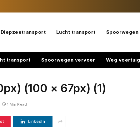
Diepzeetransport
Lucht transport
Spoorwegen 
ht transport
Spoorwegen vervoer
Weg voertui
px) (100 × 67px) (1)
1 Min Read
st
LinkedIn