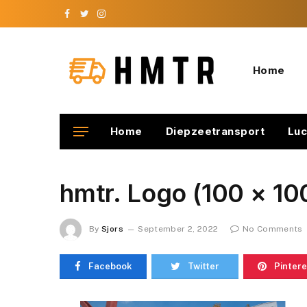
Facebook
Twitter
Instagram
Home
Home
Diepzeetransport
Luc
hmtr. Logo (100 × 100
By
Sjors
September 2, 2022
No Comments
Facebook
Twitter
Pintere