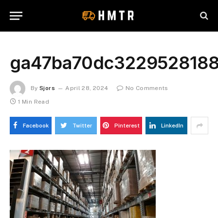
ga47ba70dc322952818
By
Sjors
April 28, 2024
No Comments
1 Min Read
Facebook
Twitter
Pinterest
LinkedIn