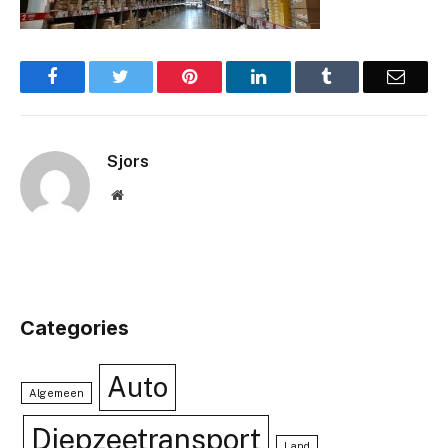
Facebook
Twitter
Pinterest
LinkedIn
Tumblr
Email
Sjors
Website
Categories
Auto
Algemeen
Diepzeetransport
Land