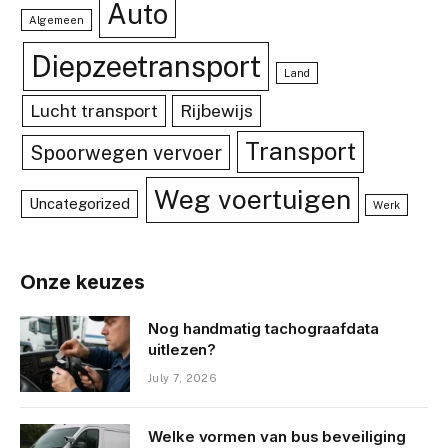
Auto
Algemeen
Diepzeetransport
Land
Lucht transport
Rijbewijs
Transport
Spoorwegen vervoer
Weg voertuigen
Uncategorized
Werk
Onze keuzes
Nog handmatig tachograafdata
uitlezen?
July 7, 2026
Welke vormen van bus beveiliging