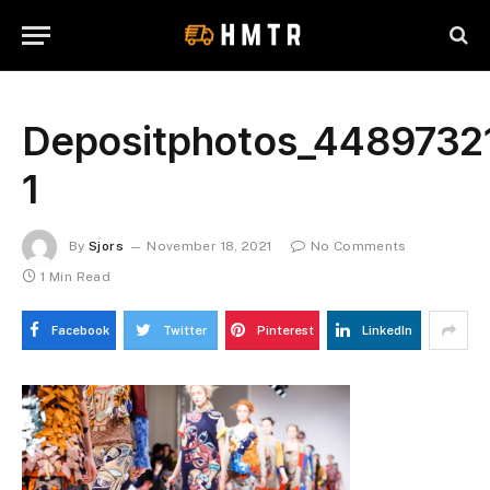
Depositphotos_4489732
1
By
Sjors
November 18, 2021
No Comments
1 Min Read
Facebook
Twitter
Pinterest
LinkedIn