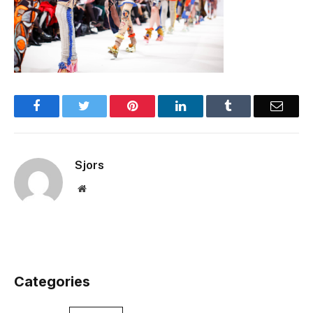
Facebook
Twitter
Pinterest
LinkedIn
Tumblr
Email
Sjors
Website
Categories