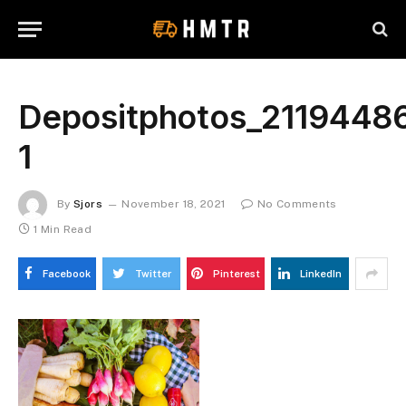
Depositphotos_2119448
1
By
Sjors
November 18, 2021
No Comments
1 Min Read
Facebook
Twitter
Pinterest
LinkedIn