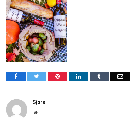
Facebook
Twitter
Pinterest
LinkedIn
Tumblr
Email
Sjors
Website