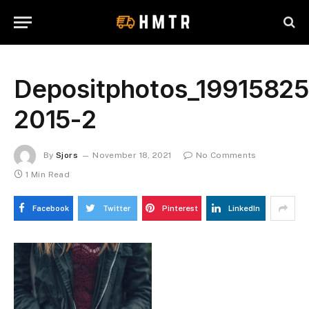
Depositphotos_19915825
2015-2
By
Sjors
November 18, 2021
No Comments
1 Min Read
Facebook
Twitter
Pinterest
LinkedIn