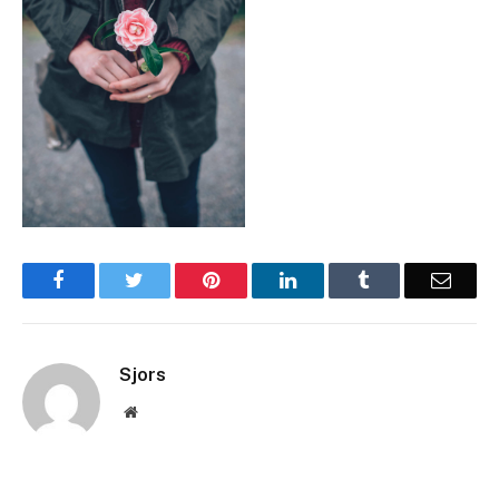
Facebook
Twitter
Pinterest
LinkedIn
Tumblr
Email
Sjors
Website