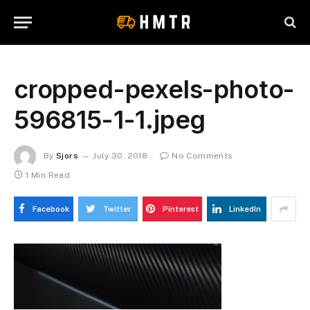
cropped-pexels-photo-
596815-1-1.jpeg
By
Sjors
July 30, 2018
No Comments
1 Min Read
Facebook
Twitter
Pinterest
LinkedIn