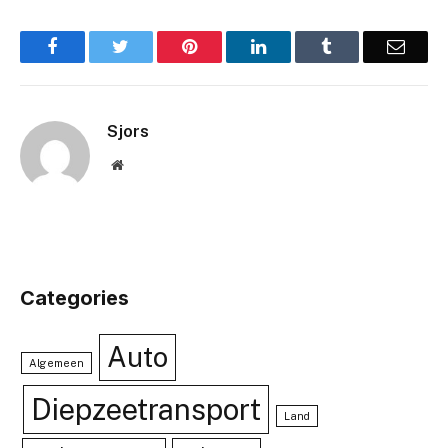
Facebook
Twitter
Pinterest
LinkedIn
Tumblr
Email
Sjors
Website
Categories
Auto
Algemeen
Diepzeetransport
Land