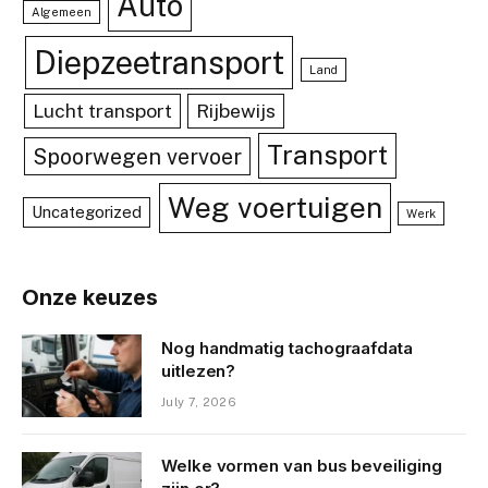
Auto
Algemeen
Diepzeetransport
Land
Lucht transport
Rijbewijs
Transport
Spoorwegen vervoer
Weg voertuigen
Uncategorized
Werk
Onze keuzes
Nog handmatig tachograafdata
uitlezen?
July 7, 2026
Welke vormen van bus beveiliging