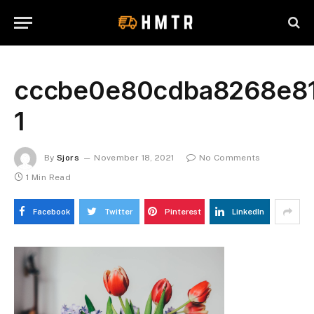
cccbe0e80cdba8268e81
1
By
Sjors
November 18, 2021
No Comments
1 Min Read
Facebook
Twitter
Pinterest
LinkedIn