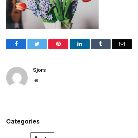
Facebook
Twitter
Pinterest
LinkedIn
Tumblr
Email
Sjors
Website
Categories