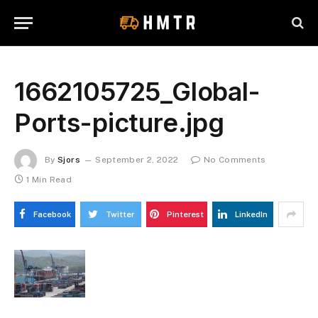
1662105725_Global-
Ports-picture.jpg
By
Sjors
September 2, 2022
No Comments
1 Min Read
Facebook
Twitter
Pinterest
LinkedIn