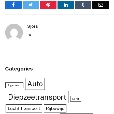
Facebook
Twitter
Pinterest
LinkedIn
Tumblr
Email
Sjors
Website
Categories
Auto
Algemeen
Diepzeetransport
Land
Lucht transport
Rijbewijs