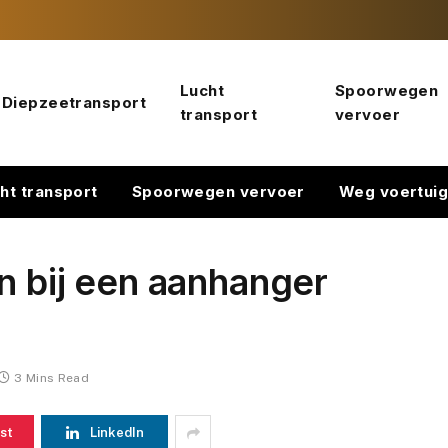
Lucht
Spoorwegen
Diepzeetransport
transport
vervoer
ht transport
Spoorwegen vervoer
Weg voertui
n bij een aanhanger
3 Mins Read
st
LinkedIn