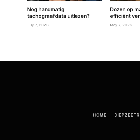
Nog handmatig
Dozen op ma
tachograafdata uitlezen?
efficiënt v
July 7, 2026
May 7, 2026
HOME
DIEPZEET