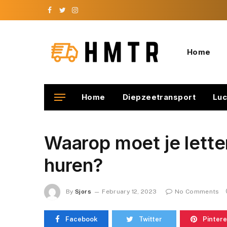
Facebook
Twitter
Instagram
Home
Home
Diepzeetransport
Luc
Waarop moet je lette
huren?
By
Sjors
February 12, 2023
No Comments
Facebook
Twitter
Pintere