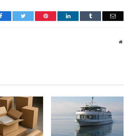
Facebook
Twitter
Pinterest
LinkedIn
Tumblr
Email
Website