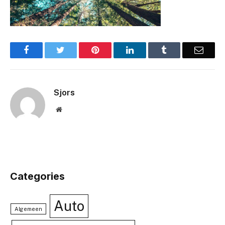
Facebook
Twitter
Pinterest
LinkedIn
Tumblr
Email
Sjors
Website
Categories
Auto
Algemeen