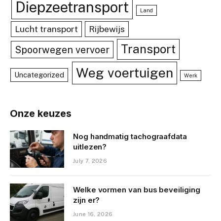
Diepzeetransport
Land
Lucht transport
Rijbewijs
Transport
Spoorwegen vervoer
Weg voertuigen
Uncategorized
Werk
Onze keuzes
Nog handmatig tachograafdata
uitlezen?
July 7, 2026
Welke vormen van bus beveiliging
zijn er?
June 16, 2026