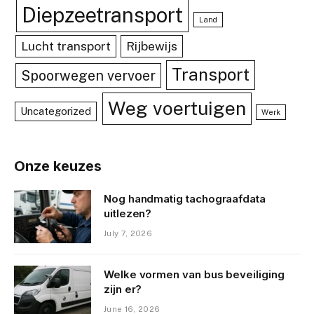
Diepzeetransport
Land
Lucht transport
Rijbewijs
Transport
Spoorwegen vervoer
Weg voertuigen
Uncategorized
Werk
Onze keuzes
Nog handmatig tachograafdata
uitlezen?
July 7, 2026
Welke vormen van bus beveiliging
zijn er?
June 16, 2026