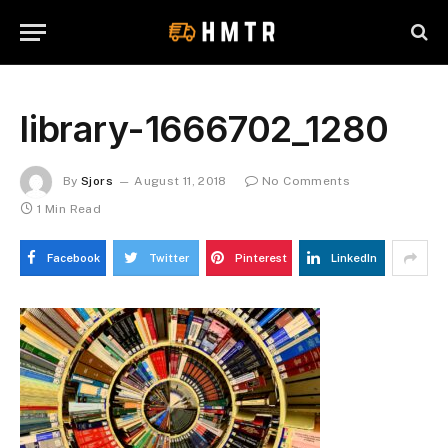
library-1666702_1280
By
Sjors
August 11, 2018
No Comments
1 Min Read
Facebook
Twitter
Pinterest
LinkedIn