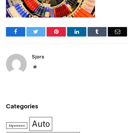
Facebook
Twitter
Pinterest
LinkedIn
Tumblr
Email
Sjors
Website
Categories
Auto
Algemeen