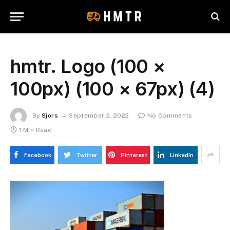
hmtr. Logo (100 ×
100px) (100 × 67px) (4)
By
Sjors
September 2, 2022
No Comments
1 Min Read
Facebook
Twitter
Pinterest
LinkedIn