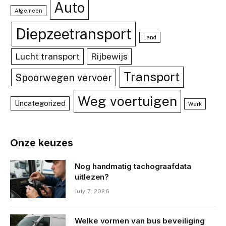
Auto
Algemeen
Diepzeetransport
Land
Lucht transport
Rijbewijs
Transport
Spoorwegen vervoer
Weg voertuigen
Uncategorized
Werk
Onze keuzes
Nog handmatig tachograafdata
uitlezen?
July 7, 2026
Welke vormen van bus beveiliging