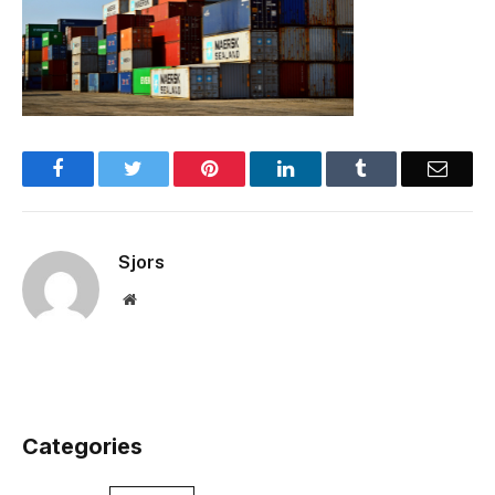
Facebook
Twitter
Pinterest
LinkedIn
Tumblr
Email
Sjors
Website
Categories