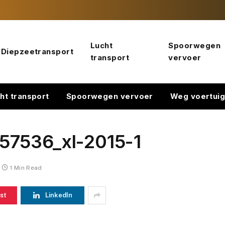
Lucht
Spoorwegen
Diepzeetransport
transport
vervoer
ht transport
Spoorwegen vervoer
Weg voertui
57536_xl-2015-1
1 Min Read
st
LinkedIn