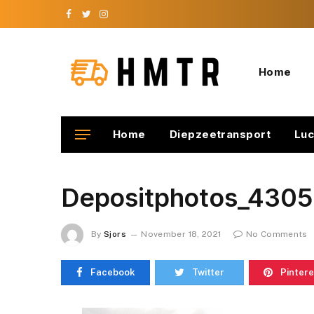
Facebook
Twitter
Instagram
Home
Home
Diepzeetransport
Luc
Depositphotos_4305
By
Sjors
November 18, 2021
No Comments
Facebook
Twitter
Pintere