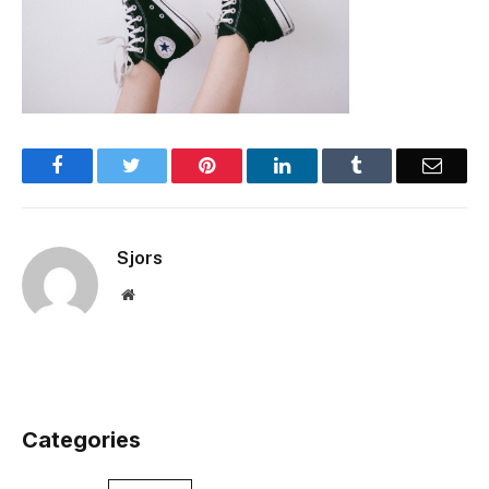
Facebook
Twitter
Pinterest
LinkedIn
Tumblr
Email
Sjors
Website
Categories