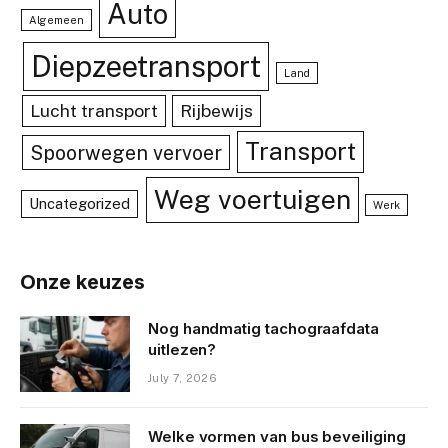
Auto
Algemeen
Diepzeetransport
Land
Lucht transport
Rijbewijs
Transport
Spoorwegen vervoer
Weg voertuigen
Uncategorized
Werk
Onze keuzes
Nog handmatig tachograafdata
uitlezen?
July 7, 2026
Welke vormen van bus beveiliging