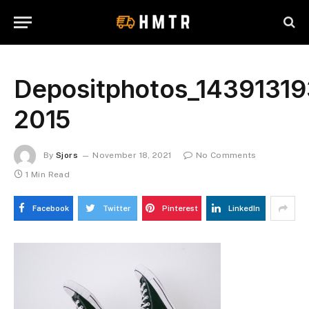
Depositphotos_14391319
2015
By
Sjors
November 18, 2021
No Comments
1 Min Read
Facebook
Twitter
Pinterest
LinkedIn